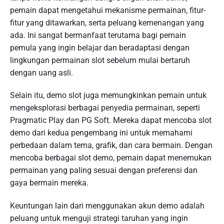
pemain dapat mengetahui mekanisme permainan, fitur-
fitur yang ditawarkan, serta peluang kemenangan yang
ada. Ini sangat bermanfaat terutama bagi pemain
pemula yang ingin belajar dan beradaptasi dengan
lingkungan permainan slot sebelum mulai bertaruh
dengan uang asli.
Selain itu, demo slot juga memungkinkan pemain untuk
mengeksplorasi berbagai penyedia permainan, seperti
Pragmatic Play dan PG Soft. Mereka dapat mencoba slot
demo dari kedua pengembang ini untuk memahami
perbedaan dalam tema, grafik, dan cara bermain. Dengan
mencoba berbagai slot demo, pemain dapat menemukan
permainan yang paling sesuai dengan preferensi dan
gaya bermain mereka.
Keuntungan lain dari menggunakan akun demo adalah
peluang untuk menguji strategi taruhan yang ingin