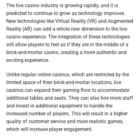
The live casino industry is growing rapidly, and it is
predicted to continue to grow as technology improves.
New technologies like Virtual Reality (VR) and Augmented
Reality (AR) can add a whole new dimension to the live
casino experience. The integration of these technologies
will allow players to feel as if they are in the middle of a
brick-and-mortar casino, creating a more authentic and
exciting experience.
Unlike regular online casinos, which are restricted by the
limited space of their brick-and-mortar locations, live
casinos can expand their gaming floor to accommodate
additional tables and seats. They can also hire more staff
and invest in additional equipment to handle the
increased number of players. This will result in a higher
quality of customer service and more realistic games,
which will increase player engagement.