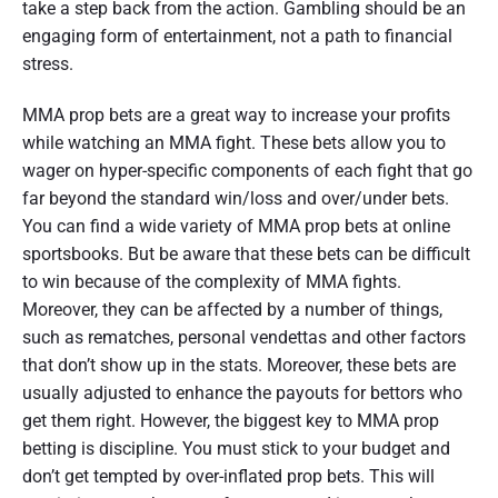
take a step back from the action. Gambling should be an
engaging form of entertainment, not a path to financial
stress.
MMA prop bets are a great way to increase your profits
while watching an MMA fight. These bets allow you to
wager on hyper-specific components of each fight that go
far beyond the standard win/loss and over/under bets.
You can find a wide variety of MMA prop bets at online
sportsbooks. But be aware that these bets can be difficult
to win because of the complexity of MMA fights.
Moreover, they can be affected by a number of things,
such as rematches, personal vendettas and other factors
that don’t show up in the stats. Moreover, these bets are
usually adjusted to enhance the payouts for bettors who
get them right. However, the biggest key to MMA prop
betting is discipline. You must stick to your budget and
don’t get tempted by over-inflated prop bets. This will