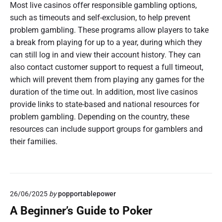
Most live casinos offer responsible gambling options,
such as timeouts and self-exclusion, to help prevent
problem gambling. These programs allow players to take
a break from playing for up to a year, during which they
can still log in and view their account history. They can
also contact customer support to request a full timeout,
which will prevent them from playing any games for the
duration of the time out. In addition, most live casinos
provide links to state-based and national resources for
problem gambling. Depending on the country, these
resources can include support groups for gamblers and
their families.
26/06/2025
by
popportablepower
A Beginner’s Guide to Poker