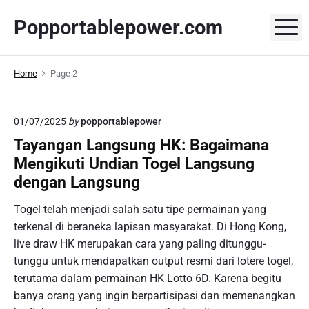
S
Popportablepower.com
k
M
i
p
Home
Page 2
t
o
c
01/07/2025
by
popportablepower
o
Tayangan Langsung HK: Bagaimana
n
Mengikuti Undian Togel Langsung
t
dengan Langsung
e
n
Togel telah menjadi salah satu tipe permainan yang
t
terkenal di beraneka lapisan masyarakat. Di Hong Kong,
live draw HK merupakan cara yang paling ditunggu-
tunggu untuk mendapatkan output resmi dari lotere togel,
terutama dalam permainan HK Lotto 6D. Karena begitu
banya orang yang ingin berpartisipasi dan memenangkan