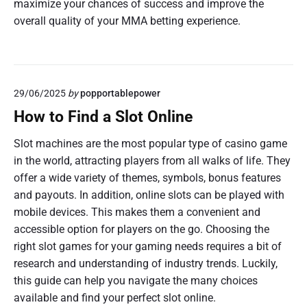
maximize your chances of success and improve the
overall quality of your MMA betting experience.
29/06/2025
by
popportablepower
How to Find a Slot Online
Slot machines are the most popular type of casino game
in the world, attracting players from all walks of life. They
offer a wide variety of themes, symbols, bonus features
and payouts. In addition, online slots can be played with
mobile devices. This makes them a convenient and
accessible option for players on the go. Choosing the
right slot games for your gaming needs requires a bit of
research and understanding of industry trends. Luckily,
this guide can help you navigate the many choices
available and find your perfect slot online.