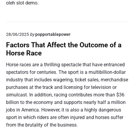
oleh slot demo.
28/06/2025
by
popportablepower
Factors That Affect the Outcome of a
Horse Race
Horse races are a thrilling spectacle that have entranced
spectators for centuries. The sport is a multibillion-dollar
industry that includes wagering, ticket sales, merchandise
purchases at the track and licensing for television or
simulcast. In addition, racing contributes more than $36
billion to the economy and supports nearly half a million
jobs in America. However, it is also a highly dangerous
sport in which riders are often injured and horses suffer
from the brutality of the business.