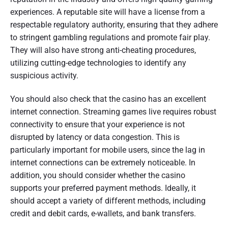
experiences. A reputable site will have a license from a
respectable regulatory authority, ensuring that they adhere
to stringent gambling regulations and promote fair play.
They will also have strong anti-cheating procedures,
utilizing cutting-edge technologies to identify any
suspicious activity.
You should also check that the casino has an excellent
internet connection. Streaming games live requires robust
connectivity to ensure that your experience is not
disrupted by latency or data congestion. This is
particularly important for mobile users, since the lag in
internet connections can be extremely noticeable. In
addition, you should consider whether the casino
supports your preferred payment methods. Ideally, it
should accept a variety of different methods, including
credit and debit cards, e-wallets, and bank transfers.