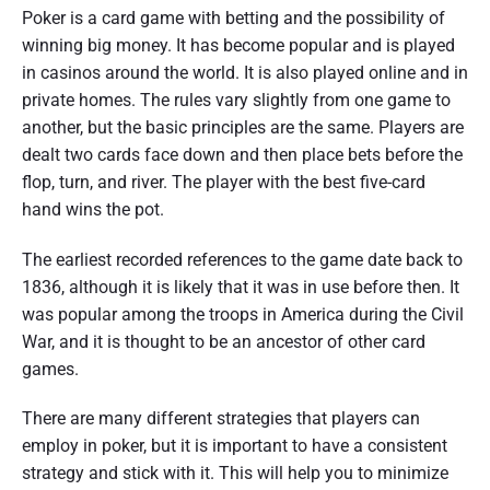
Poker is a card game with betting and the possibility of
winning big money. It has become popular and is played
in casinos around the world. It is also played online and in
private homes. The rules vary slightly from one game to
another, but the basic principles are the same. Players are
dealt two cards face down and then place bets before the
flop, turn, and river. The player with the best five-card
hand wins the pot.
The earliest recorded references to the game date back to
1836, although it is likely that it was in use before then. It
was popular among the troops in America during the Civil
War, and it is thought to be an ancestor of other card
games.
There are many different strategies that players can
employ in poker, but it is important to have a consistent
strategy and stick with it. This will help you to minimize