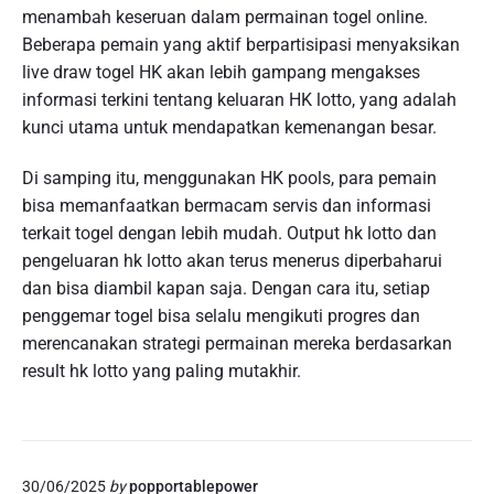
menambah keseruan dalam permainan togel online.
Beberapa pemain yang aktif berpartisipasi menyaksikan
live draw togel HK akan lebih gampang mengakses
informasi terkini tentang keluaran HK lotto, yang adalah
kunci utama untuk mendapatkan kemenangan besar.
Di samping itu, menggunakan HK pools, para pemain
bisa memanfaatkan bermacam servis dan informasi
terkait togel dengan lebih mudah. Output hk lotto dan
pengeluaran hk lotto akan terus menerus diperbaharui
dan bisa diambil kapan saja. Dengan cara itu, setiap
penggemar togel bisa selalu mengikuti progres dan
merencanakan strategi permainan mereka berdasarkan
result hk lotto yang paling mutakhir.
30/06/2025
by
popportablepower