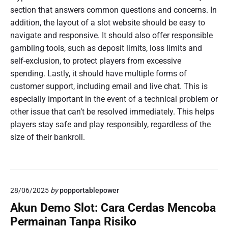
section that answers common questions and concerns. In
addition, the layout of a slot website should be easy to
navigate and responsive. It should also offer responsible
gambling tools, such as deposit limits, loss limits and
self-exclusion, to protect players from excessive
spending. Lastly, it should have multiple forms of
customer support, including email and live chat. This is
especially important in the event of a technical problem or
other issue that can’t be resolved immediately. This helps
players stay safe and play responsibly, regardless of the
size of their bankroll.
28/06/2025
by
popportablepower
Akun Demo Slot: Cara Cerdas Mencoba
Permainan Tanpa Risiko